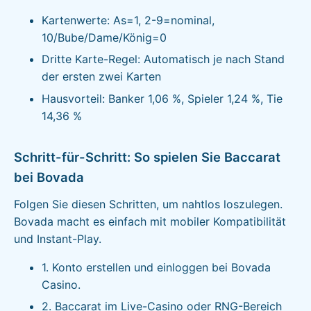
Kartenwerte: As=1, 2-9=nominal,
10/Bube/Dame/König=0
Dritte Karte-Regel: Automatisch je nach Stand
der ersten zwei Karten
Hausvorteil: Banker 1,06 %, Spieler 1,24 %, Tie
14,36 %
Schritt-für-Schritt: So spielen Sie Baccarat
bei Bovada
Folgen Sie diesen Schritten, um nahtlos loszulegen.
Bovada macht es einfach mit mobiler Kompatibilität
und Instant-Play.
1. Konto erstellen und einloggen bei Bovada
Casino.
2. Baccarat im Live-Casino oder RNG-Bereich