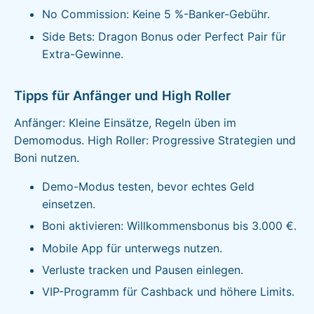
No Commission: Keine 5 %-Banker-Gebühr.
Side Bets: Dragon Bonus oder Perfect Pair für
Extra-Gewinne.
Tipps für Anfänger und High Roller
Anfänger: Kleine Einsätze, Regeln üben im
Demomodus. High Roller: Progressive Strategien und
Boni nutzen.
Demo-Modus testen, bevor echtes Geld
einsetzen.
Boni aktivieren: Willkommensbonus bis 3.000 €.
Mobile App für unterwegs nutzen.
Verluste tracken und Pausen einlegen.
VIP-Programm für Cashback und höhere Limits.