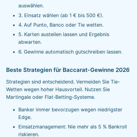
auswählen.
3. Einsatz wählen (ab 1 € bis 500 €).
4. Auf Punto, Banco oder Tie wetten.
5. Karten austeilen lassen und Ergebnis
abwarten.
6. Gewinne automatisch gutschreiben lassen.
Beste Strategien für Baccarat-Gewinne 2026
Strategien sind entscheidend. Vermeiden Sie Tie-
Wetten wegen hoher Hausvorteil. Nutzen Sie
Martingale oder Flat-Betting-Systeme.
Banker immer bevorzugen wegen niedrigster
Edge.
Einsatzmanagement: Nie mehr als 5 % Bankroll
riskieren.