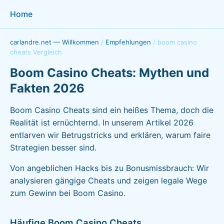
Home
carlandre.net — Willkommen
/
Empfehlungen
/
boom casino
cheats Vergleich
Boom Casino Cheats: Mythen und
Fakten 2026
Boom Casino Cheats sind ein heißes Thema, doch die
Realität ist ernüchternd. In unserem Artikel 2026
entlarven wir Betrugstricks und erklären, warum faire
Strategien besser sind.
Von angeblichen Hacks bis zu Bonusmissbrauch: Wir
analysieren gängige Cheats und zeigen legale Wege
zum Gewinn bei Boom Casino.
Häufige Boom Casino Cheats