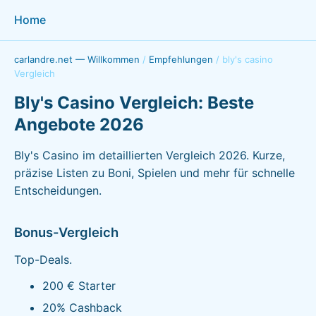
Home
carlandre.net — Willkommen
/
Empfehlungen
/
bly's casino
Vergleich
Bly's Casino Vergleich: Beste
Angebote 2026
Bly's Casino im detaillierten Vergleich 2026. Kurze,
präzise Listen zu Boni, Spielen und mehr für schnelle
Entscheidungen.
Bonus-Vergleich
Top-Deals.
200 € Starter
20% Cashback