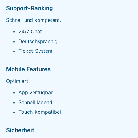
Support-Ranking
Schnell und kompetent.
24/7 Chat
Deutschsprachig
Ticket-System
Mobile Features
Optimiert.
App verfügbar
Schnell ladend
Touch-kompatibel
Sicherheit