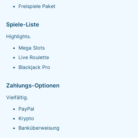
Freispiele Paket
Spiele-Liste
Highlights.
Mega Slots
Live Roulette
Blackjack Pro
Zahlungs-Optionen
Vielfältig.
PayPal
Krypto
Banküberweisung