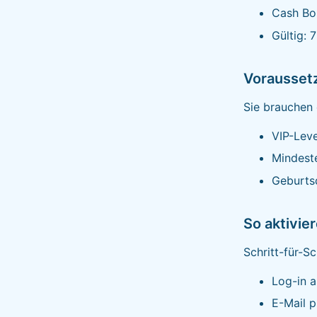
Cash Bo
Gültig: 
Vorausset
Sie brauchen e
VIP-Leve
Mindest
Geburts
So aktivie
Schritt-für-Sc
Log-in 
E-Mail p