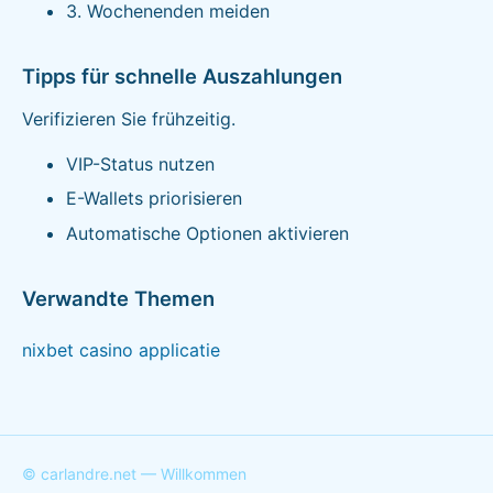
3. Wochenenden meiden
Tipps für schnelle Auszahlungen
Verifizieren Sie frühzeitig.
VIP-Status nutzen
E-Wallets priorisieren
Automatische Optionen aktivieren
Verwandte Themen
nixbet casino applicatie
© carlandre.net — Willkommen