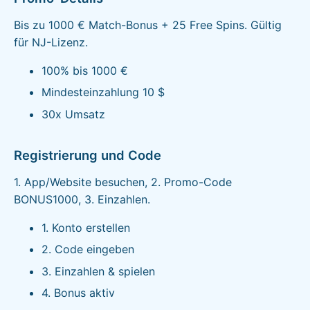
Bis zu 1000 € Match-Bonus + 25 Free Spins. Gültig
für NJ-Lizenz.
100% bis 1000 €
Mindesteinzahlung 10 $
30x Umsatz
Registrierung und Code
1. App/Website besuchen, 2. Promo-Code
BONUS1000, 3. Einzahlen.
1. Konto erstellen
2. Code eingeben
3. Einzahlen & spielen
4. Bonus aktiv