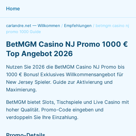
Home
carlandre.net — Willkommen
/
Empfehlungen
/
betmgm casino nj
promo 1000 Guide
BetMGM Casino NJ Promo 1000 €
Top Angebot 2026
Nutzen Sie 2026 die BetMGM Casino NJ Promo bis
1000 € Bonus! Exklusives Willkommensangebot für
New Jersey Spieler. Guide zur Aktivierung und
Maximierung.
BetMGM bietet Slots, Tischspiele und Live Casino mit
hoher Qualität. Promo-Code eingeben und
verdoppeln Sie Ihre Einzahlung.
Promo-Details