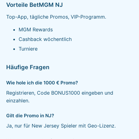
Vorteile BetMGM NJ
Top-App, tägliche Promos, VIP-Programm.
MGM Rewards
Cashback wöchentlich
Turniere
Häufige Fragen
Wie hole ich die 1000 € Promo?
Registrieren, Code BONUS1000 eingeben und
einzahlen.
Gilt die Promo in NJ?
Ja, nur für New Jersey Spieler mit Geo-Lizenz.