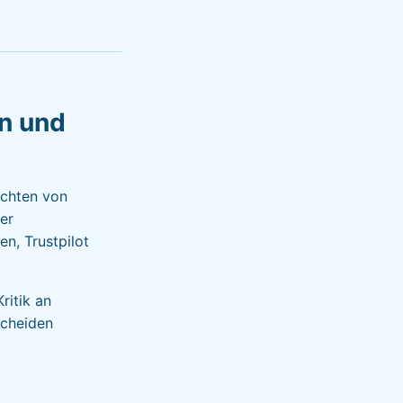
n und
ichten von
er
n, Trustpilot
ritik an
scheiden