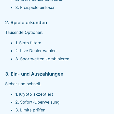
3. Freispiele einlösen
2. Spiele erkunden
Tausende Optionen.
1. Slots filtern
2. Live Dealer wählen
3. Sportwetten kombinieren
3. Ein- und Auszahlungen
Sicher und schnell.
1. Krypto akzeptiert
2. Sofort-Überweisung
3. Limits prüfen