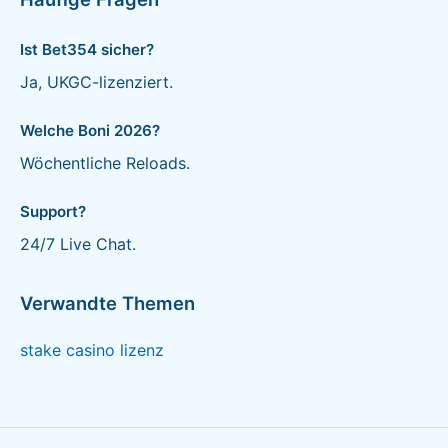
Ist Bet354 sicher?
Ja, UKGC-lizenziert.
Welche Boni 2026?
Wöchentliche Reloads.
Support?
24/7 Live Chat.
Verwandte Themen
stake casino lizenz