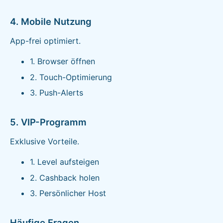
4. Mobile Nutzung
App-frei optimiert.
1. Browser öffnen
2. Touch-Optimierung
3. Push-Alerts
5. VIP-Programm
Exklusive Vorteile.
1. Level aufsteigen
2. Cashback holen
3. Persönlicher Host
Häufige Fragen