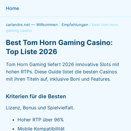
Home
carlandre.net — Willkommen
/
Empfehlungen
/
best tom horn
gaming casino
Best Tom Horn Gaming Casino:
Top Liste 2026
Tom Horn Gaming liefert 2026 innovative Slots mit
hohen RTPs. Diese Guide listet die besten Casinos
mit ihren Titeln auf, inklusive Boni und Features.
Kriterien für die Besten
Lizenz, Bonus und Spielvielfalt.
Hoher RTP über 96%
Mobile Kompatibilität