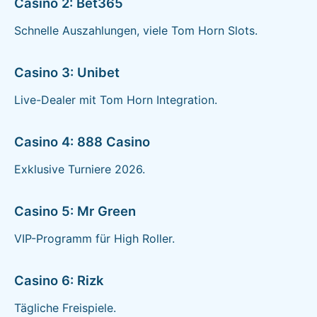
Casino 2: Bet365
Schnelle Auszahlungen, viele Tom Horn Slots.
Casino 3: Unibet
Live-Dealer mit Tom Horn Integration.
Casino 4: 888 Casino
Exklusive Turniere 2026.
Casino 5: Mr Green
VIP-Programm für High Roller.
Casino 6: Rizk
Tägliche Freispiele.