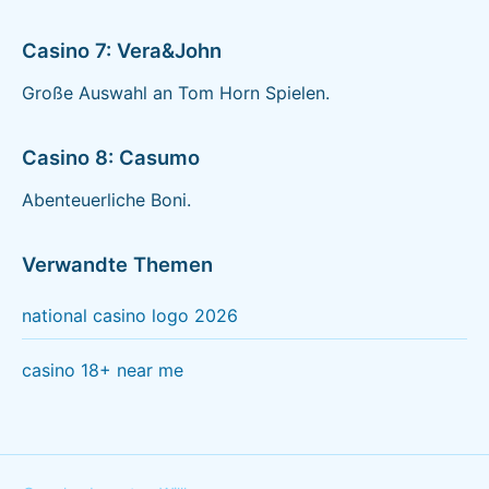
Casino 7: Vera&John
Große Auswahl an Tom Horn Spielen.
Casino 8: Casumo
Abenteuerliche Boni.
Verwandte Themen
national casino logo 2026
casino 18+ near me