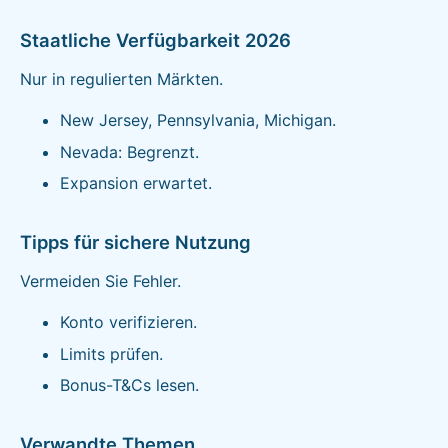
Staatliche Verfügbarkeit 2026
Nur in regulierten Märkten.
New Jersey, Pennsylvania, Michigan.
Nevada: Begrenzt.
Expansion erwartet.
Tipps für sichere Nutzung
Vermeiden Sie Fehler.
Konto verifizieren.
Limits prüfen.
Bonus-T&Cs lesen.
Verwandte Themen