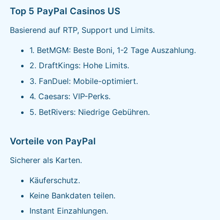
Top 5 PayPal Casinos US
Basierend auf RTP, Support und Limits.
1. BetMGM: Beste Boni, 1-2 Tage Auszahlung.
2. DraftKings: Hohe Limits.
3. FanDuel: Mobile-optimiert.
4. Caesars: VIP-Perks.
5. BetRivers: Niedrige Gebühren.
Vorteile von PayPal
Sicherer als Karten.
Käuferschutz.
Keine Bankdaten teilen.
Instant Einzahlungen.