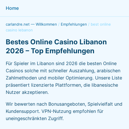
Home
carlandre.net — Willkommen
/
Empfehlungen
/
best online
casino lebanon
Bestes Online Casino Libanon
2026 – Top Empfehlungen
Für Spieler im Libanon sind 2026 die besten Online
Casinos solche mit schneller Auszahlung, arabischen
Zahlmethoden und mobiler Optimierung. Unsere Liste
präsentiert lizenzierte Plattformen, die libanesische
Nutzer akzeptieren.
Wir bewerten nach Bonusangeboten, Spielvielfalt und
Kundensupport. VPN-Nutzung empfohlen für
uneingeschränkten Zugriff.