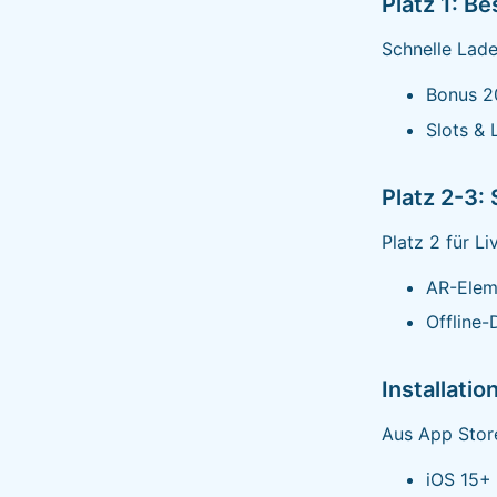
Platz 1: B
Schnelle Lade
Bonus 2
Slots & 
Platz 2-3: 
Platz 2 für Li
AR-Elem
Offline
Installatio
Aus App Store
iOS 15+