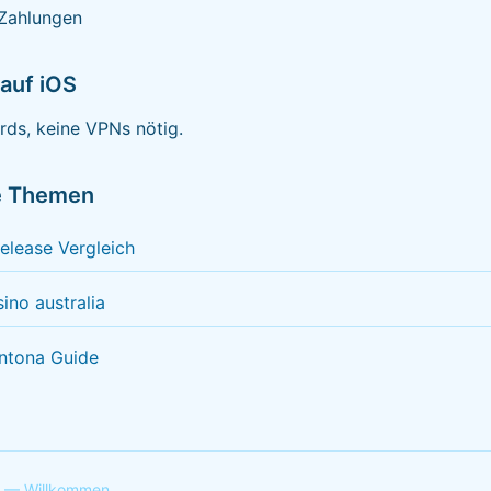
 Zahlungen
 auf iOS
ds, keine VPNs nötig.
e Themen
release Vergleich
ino australia
entona Guide
t — Willkommen