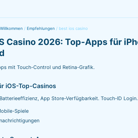
 Willkommen
/
Empfehlungen
/
best ios casino
S Casino 2026: Top-Apps für iP
ad
ps mit Touch-Control und Retina-Grafik.
für iOS-Top-Casinos
Batterieeffizienz, App Store-Verfügbarkeit. Touch-ID Login.
obile-Spiele
nachrichtigungen