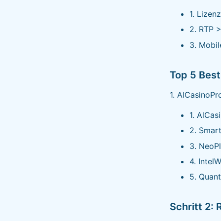
1. Lize
2. RTP 
3. Mobi
Top 5 Best
1. AlCasinoPr
1. AlCas
2. Smart
3. NeoPl
4. IntelW
5. Quant
Schritt 2: