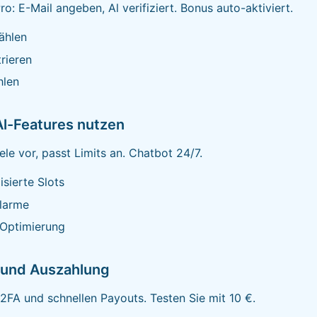
o: E-Mail angeben, Al verifiziert. Bonus auto-aktiviert.
wählen
trieren
hlen
 Al-Features nutzen
ele vor, passt Limits an. Chatbot 24/7.
isierte Slots
Alarme
Optimierung
 und Auszahlung
t 2FA und schnellen Payouts. Testen Sie mit 10 €.