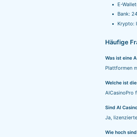
E-Wallet
Bank: 2
Krypto: 
Häufige F
Was ist eine A
Plattformen m
Welche ist di
AlCasinoPro 
Sind Al Casin
Ja, lizenzier
Wie hoch sind