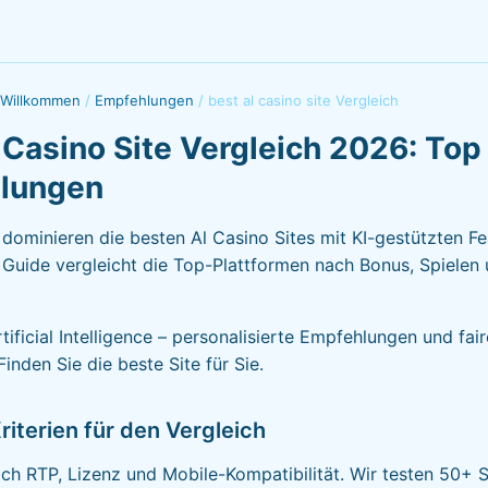
 Willkommen
/
Empfehlungen
/
best al casino site Vergleich
 Casino Site Vergleich 2026: Top
lungen
dominieren die besten Al Casino Sites mit KI-gestützten F
 Guide vergleicht die Top-Plattformen nach Bonus, Spielen
rtificial Intelligence – personalisierte Empfehlungen und fair
inden Sie die beste Site für Sie.
Kriterien für den Vergleich
ch RTP, Lizenz und Mobile-Kompatibilität. Wir testen 50+ S