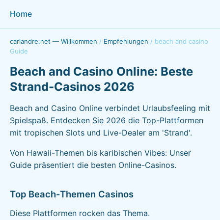
Home
carlandre.net — Willkommen
/
Empfehlungen
/
beach and casino
Guide
Beach and Casino Online: Beste
Strand-Casinos 2026
Beach and Casino Online verbindet Urlaubsfeeling mit
Spielspaß. Entdecken Sie 2026 die Top-Plattformen
mit tropischen Slots und Live-Dealer am 'Strand'.
Von Hawaii-Themen bis karibischen Vibes: Unser
Guide präsentiert die besten Online-Casinos.
Top Beach-Themen Casinos
Diese Plattformen rocken das Thema.