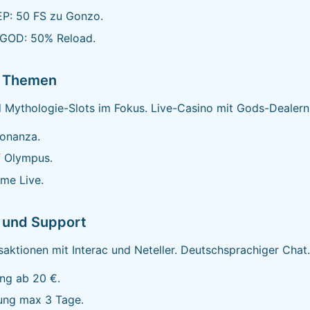
: 50 FS zu Gonzo.
GOD: 50% Reload.
d Themen
 Mythologie-Slots im Fokus. Live-Casino mit Gods-Dealern
Bonanza.
f Olympus.
me Live.
 und Support
saktionen mit Interac und Neteller. Deutschsprachiger Chat.
ng ab 20 €.
ung max 3 Tage.