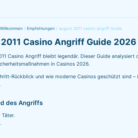
 Willkommen
/
Empfehlungen
/
august 2011 casino angriff Guide
2011 Casino Angriff Guide 2026
11 Casino Angriff bleibt legendär. Dieser Guide analysiert d
icherheitsmaßnahmen in Casinos 2026.
chritt-Rückblick und wie moderne Casinos geschützt sind – 
.
d des Angriffs
 Täter.
.