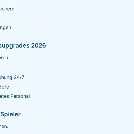
ichern
ungen
tsupgrades 2026
eren.
hung 24/7
öpfe
etes Personal
 Spieler
nen.