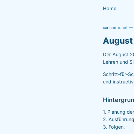
Home
carlandre.net —
August 
Der August 20
Lehren und S
Schritt-für-S
und instructiv
Hintergrun
1. Planung der
2. Ausführung
3. Folgen.