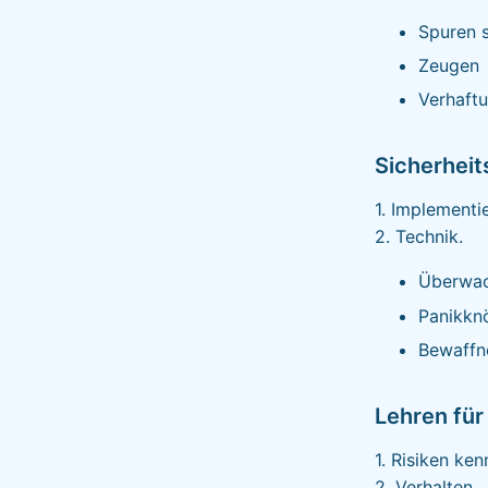
Spuren s
Zeugen
Verhaft
Sicherhei
1. Implementi
2. Technik.
Überwac
Panikkn
Bewaffn
Lehren für
1. Risiken ken
2. Verhalten.