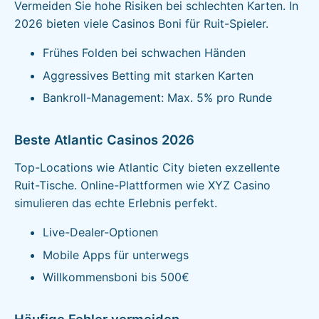
Vermeiden Sie hohe Risiken bei schlechten Karten. In
2026 bieten viele Casinos Boni für Ruit-Spieler.
Frühes Folden bei schwachen Händen
Aggressives Betting mit starken Karten
Bankroll-Management: Max. 5% pro Runde
Beste Atlantic Casinos 2026
Top-Locations wie Atlantic City bieten exzellente
Ruit-Tische. Online-Plattformen wie XYZ Casino
simulieren das echte Erlebnis perfekt.
Live-Dealer-Optionen
Mobile Apps für unterwegs
Willkommensboni bis 500€
Häufige Fehler vermeiden