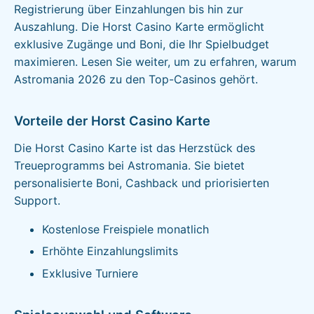
Registrierung über Einzahlungen bis hin zur
Auszahlung. Die Horst Casino Karte ermöglicht
exklusive Zugänge und Boni, die Ihr Spielbudget
maximieren. Lesen Sie weiter, um zu erfahren, warum
Astromania 2026 zu den Top-Casinos gehört.
Vorteile der Horst Casino Karte
Die Horst Casino Karte ist das Herzstück des
Treueprogramms bei Astromania. Sie bietet
personalisierte Boni, Cashback und priorisierten
Support.
Kostenlose Freispiele monatlich
Erhöhte Einzahlungslimits
Exklusive Turniere