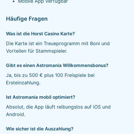
Mobile App verfügbar
Häufige Fragen
Was ist die Horst Casino Karte?
Die Karte ist ein Treueprogramm mit Boni und
Vorteilen für Stammspieler.
Gibt es einen Astromania Willkommensbonus?
Ja, bis zu 500 € plus 100 Freispiele bei
Ersteinzahlung.
Ist Astromania mobil optimiert?
Absolut, die App läuft reibungslos auf iOS und
Android.
Wie sicher ist die Auszahlung?