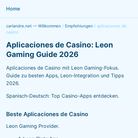
Home
carlandre.net — Willkommen
/
Empfehlungen
/
aplicaciones de
casino
Aplicaciones de Casino: Leon
Gaming Guide 2026
Aplicaciones de Casino mit Leon Gaming-Fokus.
Guide zu besten Apps, Leon-Integration und Tipps
2026.
Spanisch-Deutsch: Top Casino-Apps entdecken.
Beste Aplicaciones de Casino
Leon Gaming Provider.