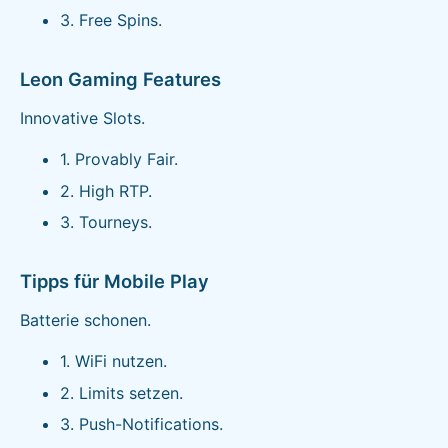
3. Free Spins.
Leon Gaming Features
Innovative Slots.
1. Provably Fair.
2. High RTP.
3. Tourneys.
Tipps für Mobile Play
Batterie schonen.
1. WiFi nutzen.
2. Limits setzen.
3. Push-Notifications.