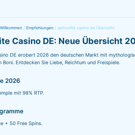
 Willkommen
/
Empfehlungen
/
aphrodite casino de Übersicht
te Casino DE: Neue Übersicht 2
sino DE erobert 2026 den deutschen Markt mit mythologis
n Boni. Entdecken Sie Liebe, Reichtum und Freispiele.
le 2026
Temple mit 98% RTP.
ogramme
 + 50 Free Spins.