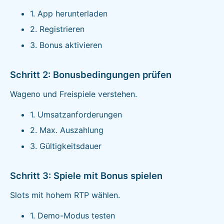
1. App herunterladen
2. Registrieren
3. Bonus aktivieren
Schritt 2: Bonusbedingungen prüfen
Wageno und Freispiele verstehen.
1. Umsatzanforderungen
2. Max. Auszahlung
3. Gültigkeitsdauer
Schritt 3: Spiele mit Bonus spielen
Slots mit hohem RTP wählen.
1. Demo-Modus testen