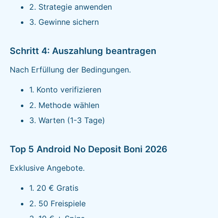
2. Strategie anwenden
3. Gewinne sichern
Schritt 4: Auszahlung beantragen
Nach Erfüllung der Bedingungen.
1. Konto verifizieren
2. Methode wählen
3. Warten (1-3 Tage)
Top 5 Android No Deposit Boni 2026
Exklusive Angebote.
1. 20 € Gratis
2. 50 Freispiele