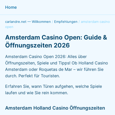
Home
carlandre.net — Willkommen
/
Empfehlungen
/
amsterdam casino
open
Amsterdam Casino Open: Guide &
Öffnungszeiten 2026
Amsterdam Casino Open 2026: Alles über
Öffnungszeiten, Spiele und Tipps! Ob Holland Casino
Amsterdam oder Roquetas de Mar – wir führen Sie
durch. Perfekt für Touristen.
Erfahren Sie, wann Türen aufgehen, welche Spiele
laufen und wie Sie rein kommen.
Amsterdam Holland Casino Öffnungszeiten