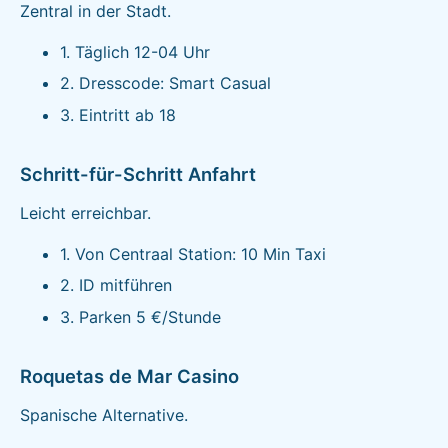
Zentral in der Stadt.
1. Täglich 12-04 Uhr
2. Dresscode: Smart Casual
3. Eintritt ab 18
Schritt-für-Schritt Anfahrt
Leicht erreichbar.
1. Von Centraal Station: 10 Min Taxi
2. ID mitführen
3. Parken 5 €/Stunde
Roquetas de Mar Casino
Spanische Alternative.