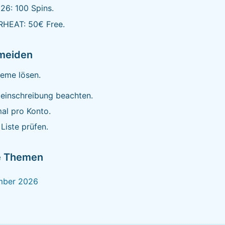
6: 100 Spins.
HEAT: 50€ Free.
rmeiden
leme lösen.
leinschreibung beachten.
al pro Konto.
 Liste prüfen.
e Themen
mber 2026