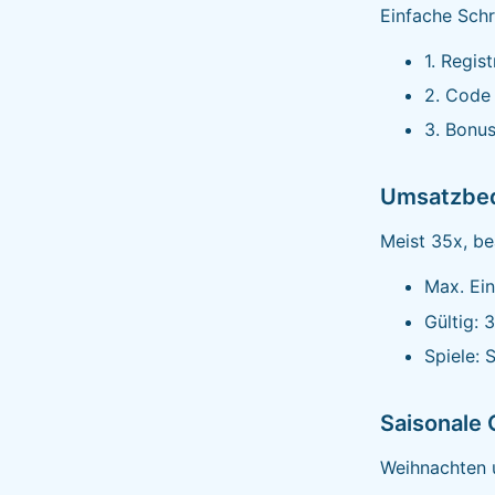
Einfache Schri
1. Regis
2. Code
3. Bonus
Umsatzbe
Meist 35x, be
Max. Ein
Gültig: 
Spiele: 
Saisonale
Weihnachten 