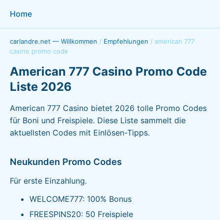
Home
carlandre.net — Willkommen
/
Empfehlungen
/
american 777
casino promo code
American 777 Casino Promo Code
Liste 2026
American 777 Casino bietet 2026 tolle Promo Codes
für Boni und Freispiele. Diese Liste sammelt die
aktuellsten Codes mit Einlösen-Tipps.
Neukunden Promo Codes
Für erste Einzahlung.
WELCOME777: 100% Bonus
FREESPINS20: 50 Freispiele