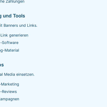
che Zahlungen
 und Tools
it Banners und Links.
e-Link generieren
g-Software
g-Material
ps
l Media einsetzen.
-Marketing
-Reviews
Kampagnen