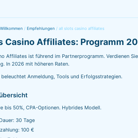
 Willkommen
/
Empfehlungen
/
all slots casino affiliates
ts Casino Affiliates: Programm 2
ino Affiliates ist führend im Partnerprogramm. Verdienen Si
g. In 2026 mit höheren Raten.
l beleuchtet Anmeldung, Tools und Erfolgsstrategien.
bersicht
e bis 50%, CPA-Optionen. Hybrides Modell.
Dauer: 30 Tage
zahlung: 100 €