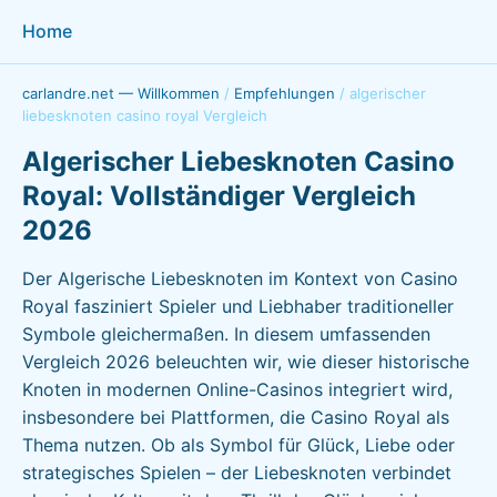
Home
carlandre.net — Willkommen
/
Empfehlungen
/
algerischer
liebesknoten casino royal Vergleich
Algerischer Liebesknoten Casino
Royal: Vollständiger Vergleich
2026
Der Algerische Liebesknoten im Kontext von Casino
Royal fasziniert Spieler und Liebhaber traditioneller
Symbole gleichermaßen. In diesem umfassenden
Vergleich 2026 beleuchten wir, wie dieser historische
Knoten in modernen Online-Casinos integriert wird,
insbesondere bei Plattformen, die Casino Royal als
Thema nutzen. Ob als Symbol für Glück, Liebe oder
strategisches Spielen – der Liebesknoten verbindet