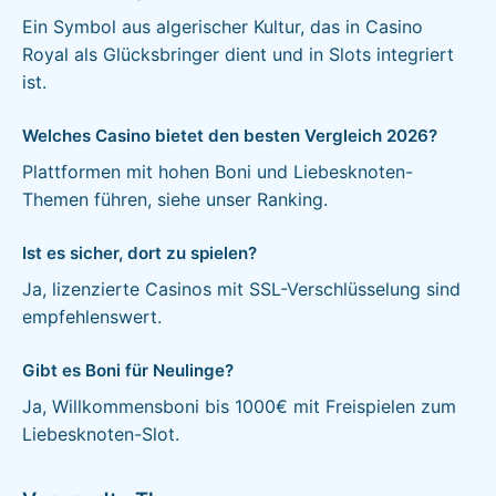
Ein Symbol aus algerischer Kultur, das in Casino
Royal als Glücksbringer dient und in Slots integriert
ist.
Welches Casino bietet den besten Vergleich 2026?
Plattformen mit hohen Boni und Liebesknoten-
Themen führen, siehe unser Ranking.
Ist es sicher, dort zu spielen?
Ja, lizenzierte Casinos mit SSL-Verschlüsselung sind
empfehlenswert.
Gibt es Boni für Neulinge?
Ja, Willkommensboni bis 1000€ mit Freispielen zum
Liebesknoten-Slot.