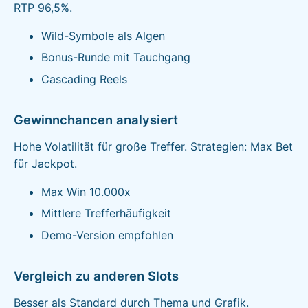
RTP 96,5%.
Wild-Symbole als Algen
Bonus-Runde mit Tauchgang
Cascading Reels
Gewinnchancen analysiert
Hohe Volatilität für große Treffer. Strategien: Max Bet
für Jackpot.
Max Win 10.000x
Mittlere Trefferhäufigkeit
Demo-Version empfohlen
Vergleich zu anderen Slots
Besser als Standard durch Thema und Grafik.