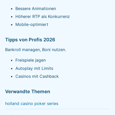
Bessere Animationen
Höherer RTP als Konkurrenz
Mobile-optimiert
Tipps von Profis 2026
Bankroll managen, Boni nutzen.
Freispiele jagen
Autoplay mit Limits
Casinos mit Cashback
Verwandte Themen
holland casino poker series