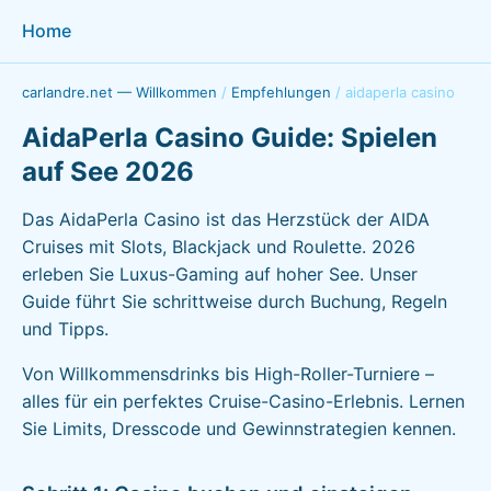
Home
carlandre.net — Willkommen
/
Empfehlungen
/
aidaperla casino
AidaPerla Casino Guide: Spielen
auf See 2026
Das AidaPerla Casino ist das Herzstück der AIDA
Cruises mit Slots, Blackjack und Roulette. 2026
erleben Sie Luxus-Gaming auf hoher See. Unser
Guide führt Sie schrittweise durch Buchung, Regeln
und Tipps.
Von Willkommensdrinks bis High-Roller-Turniere –
alles für ein perfektes Cruise-Casino-Erlebnis. Lernen
Sie Limits, Dresscode und Gewinnstrategien kennen.