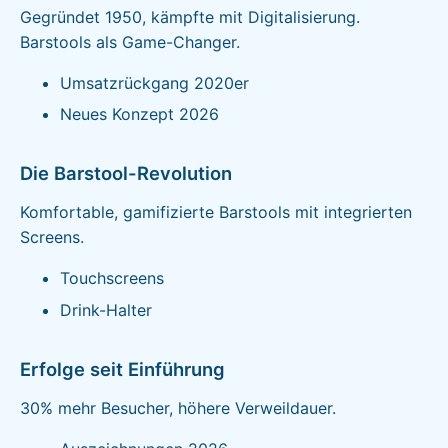
Gegründet 1950, kämpfte mit Digitalisierung.
Barstools als Game-Changer.
Umsatzrückgang 2020er
Neues Konzept 2026
Die Barstool-Revolution
Komfortable, gamifizierte Barstools mit integrierten
Screens.
Touchscreens
Drink-Halter
Erfolge seit Einführung
30% mehr Besucher, höhere Verweildauer.