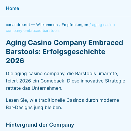
Home
carlandre.net — Willkommen
/
Empfehlungen
/
aging casino
company embraced barstools
Aging Casino Company Embraced
Barstools: Erfolgsgeschichte
2026
Die aging casino company, die Barstools umarmte,
feiert 2026 ein Comeback. Diese innovative Strategie
rettete das Unternehmen.
Lesen Sie, wie traditionelle Casinos durch moderne
Bar-Designs jung bleiben.
Hintergrund der Company