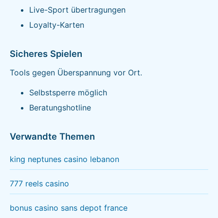
Live-Sport übertragungen
Loyalty-Karten
Sicheres Spielen
Tools gegen Überspannung vor Ort.
Selbstsperre möglich
Beratungshotline
Verwandte Themen
king neptunes casino lebanon
777 reels casino
bonus casino sans depot france