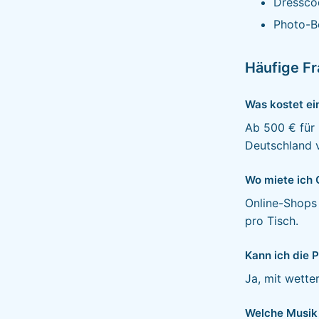
Dresscod
Photo-B
Häufige F
Was kostet ei
Ab 500 € für 
Deutschland 
Wo miete ich 
Online-Shops 
pro Tisch.
Kann ich die 
Ja, mit wette
Welche Musik