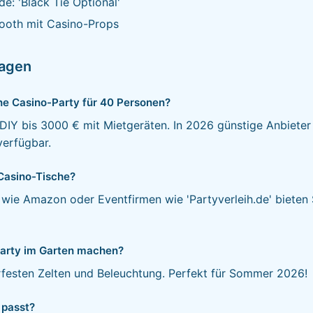
e: 'Black Tie Optional'
ooth mit Casino-Props
ragen
ne Casino-Party für 40 Personen?
DIY bis 3000 € mit Mietgeräten. In 2026 günstige Anbieter 
verfügbar.
Casino-Tische?
wie Amazon oder Eventfirmen wie 'Partyverleih.de' bieten
Party im Garten machen?
rfesten Zelten und Beleuchtung. Perfekt für Sommer 2026!
 passt?