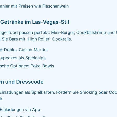
rnier mit Preisen wie Flaschenwein
Getränke im Las-Vegas-Stil
ingerfood passen perfekt: Mini-Burger, Cocktailshrimp un
 Sie Bars mit 'High Roller'-Cocktails.
e-Drinks: Casino Martini
upcakes als Spielchips
ische Optionen: Poke-Bowls
en und Dresscode
Einladungen als Spielkarten. Fordern Sie Smoking oder Cock
r.
 Einladungen via App