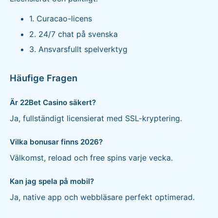
1. Curacao-licens
2. 24/7 chat på svenska
3. Ansvarsfullt spelverktyg
Häufige Fragen
Är 22Bet Casino säkert?
Ja, fullständigt licensierat med SSL-kryptering.
Vilka bonusar finns 2026?
Välkomst, reload och free spins varje vecka.
Kan jag spela på mobil?
Ja, native app och webbläsare perfekt optimerad.